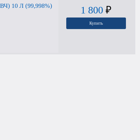
) 10 Л (99,998%)
1 800
₽
Купить