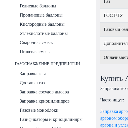
Газ
Гелиевые баллоны
Пропановые баллоны
ГОСТ/ТУ
Кислородные баллоны
Газовый ба
Углекислотные баллоны
Сварочная смесь
Дополнител
Пищевая смесь
Оплачивает
ГАЗОСНАБЖЕНИЕ ПРЕДПРИЯТИЙ
Заправка газа
Купить А
Доставка газа
Заправим тех
Заправка сосудов дьюара
Часто ищут:
Заправка криоцилиндров
Газовые моноблоки
Заправка арг
аргоном обор
Газификаторы и криоцилиндры
аргона и угл