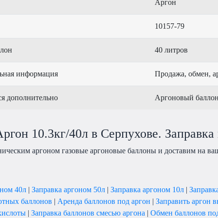
Аргон
10157-79
ллон
40 литров
ьная информация
Продажа, обмен, а
ся дополнительно
Аргоновый баллон
ргон 10.3кг/40л в Серпухове. Заправка 
ническим аргоном газовые аргоновые баллоны и доставим на ваш
оном 40л
|
Заправка аргоном 50л
|
Заправка аргоном 10л
|
Заправк
отных баллонов
|
Аренда баллонов под аргон
|
Заправить аргон 
екислоты
|
Заправка баллонов смесью аргона
|
Обмен баллонов по