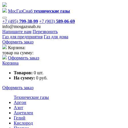
Мос
Газ
Снаб
технические газы
+7 (495)
799-38-99
+7 (903)
589-06-69
info@mosgazsnab.ru
Напишите нам
Перезвонить
Газ для предприятия
Газ для дома
Оформить заказ
Корзина:
товар на сумму:
Оформить заказ
Корзина
Товаров:
0
шт.
На сумму:
0
руб.
Оформить заказ
Технические газы
Аргон
Азот
Ацетилен
Гелий
Кислород