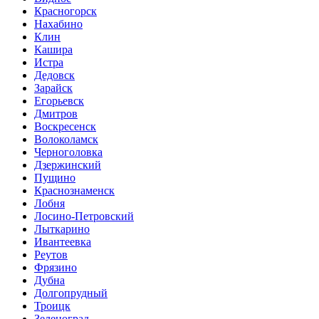
Красногорск
Нахабино
Клин
Кашира
Истра
Дедовск
Зарайск
Егорьевск
Дмитров
Воскресенск
Волоколамск
Черноголовка
Дзержинский
Пущино
Краснознаменск
Лобня
Лосино-Петровский
Лыткарино
Ивантеевка
Реутов
Фрязино
Дубна
Долгопрудный
Троицк
Зеленоград