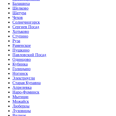
Балашиха
Щелково
Шатура
Чехов
Солнечногорск
Сергиев Посад
Хотьково
Ступино
Руза
Раменское
Пушкино
Павловский Посад
Одинцово
Кубинка
Голицыно
Ногинск
Электроугли
Старая Купавна
Апрелевка
Наро-Фоминск
Мытищи
Можайск
Люберцы
Луховицы
Видное