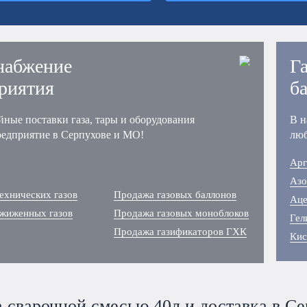
набжение
Г
риятия
б
йные поставки газа, тары и оборудования
В н
редприятие в Серпухове и МО!
люб
Арг
Азо
ехнических газов
Продажа газовых баллонов
Аце
сжиженных газов
Продажа газовых моноблоков
Гел
Продажа газификаторов ГХК
Кис
 сварочной смесью 40л и доставка в Се