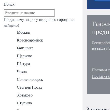
Поиск:
По данному запросу ни одного города не
Газос
найдено!
предп
Москва
Красноармейск
Бесперебо
Балашиха
на ваше п
Щелково
Шатура
Поставка т
Чехов
Поставка 
Солнечногорск
Сергиев Посад
Хотьково
Ступино
Заправка