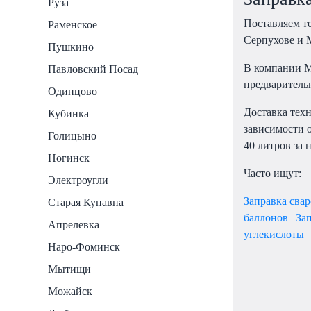
Руза
Поставляем те
Раменское
Серпухове и 
Пушкино
В компании М
Павловский Посад
предваритель
Одинцово
Доставка тех
Кубинка
зависимости о
Голицыно
40 литров за 
Ногинск
Часто ищут:
Электроугли
Заправка сва
Старая Купавна
баллонов
|
За
Апрелевка
углекислоты
Наро-Фоминск
Мытищи
Можайск